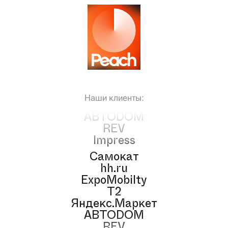
Самокат
hh.ru
ExpoMobilty
T2
Наши клиенты:
Яндекс.Маркет
АВТОDOM
REV
Impress
Самокат
hh.ru
ExpoMobilty
T2
Яндекс.Маркет
АВТОDOM
REV