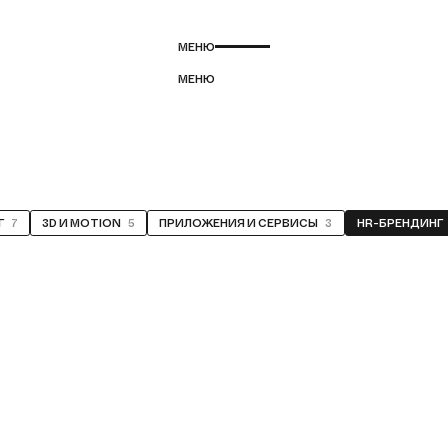
М
Е
Н
Ю
Г
7
3D И MOTION
5
ПРИЛОЖЕНИЯ И СЕРВИСЫ
3
HR-БРЕНДИНГ