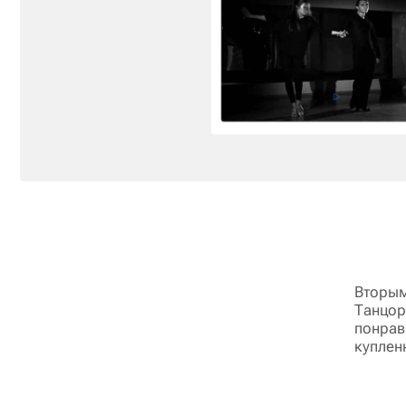
Вторым
Танцор
понрав
куплен