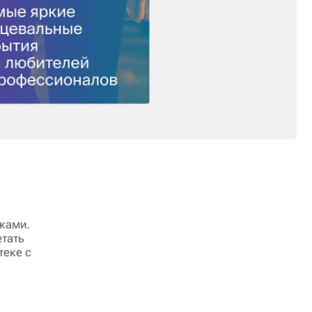
ками.
етать
теке с