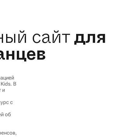
ный сайт
для
танцев
мацией
Kids. В
 и
урс с
ей об
ренсов,