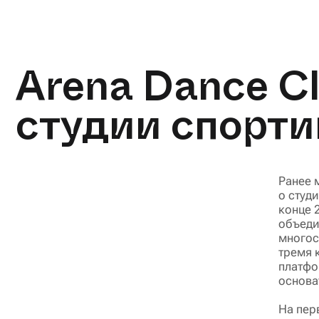
Arena Dance Cl
студии спорти
Ранее 
о студ
конце 
объеди
многос
тремя 
платфо
основа
На пер