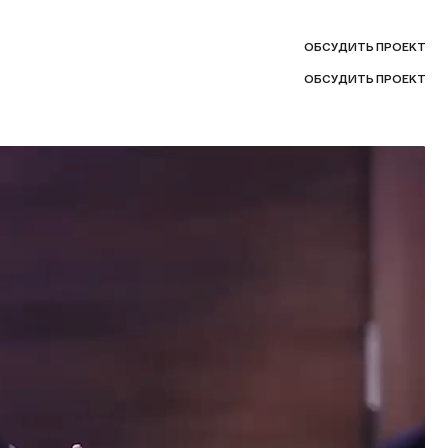
О
Б
С
У
Д
И
Т
Ь
П
Р
О
Е
К
Т