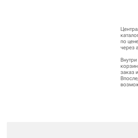
Центра
катало
по цен
через 
Внутри
корзин
заказ 
Впосле
возмож