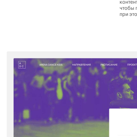
контен
чтобы 
при эт