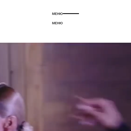
М
Е
Н
Ю