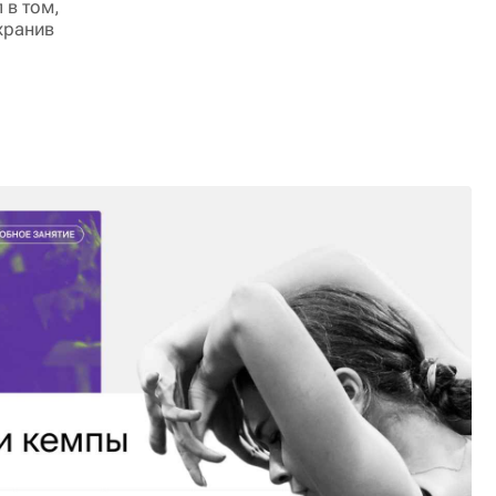
 в том,
хранив